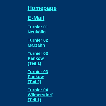
Homepage
E-Mail
Turnier 01
Neukölln
Turnier 02
Marzahn
Turnier 03
Pankow
(
Teil 1)
Turnier 03
Pankow
(Teil 2)
Turnier 04
Wilmersdorf
(Teil 1)