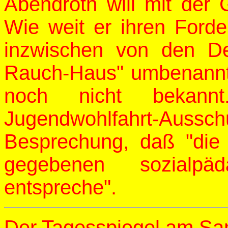
Abendroth will mit der
Wie weit er ihren For
inzwischen von den D
Rauch-Haus" umbenannt 
noch nicht bekann
Jugendwohlfahrt-Auss
Besprechung, daß "die
gegebenen sozialpäda
entspreche".
Der Tagesspiegel am Sa