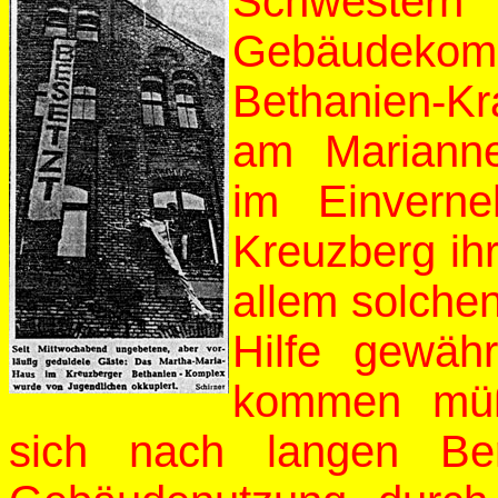
Schwestern
Gebäudeko
Bethanien-K
am Marianne
im Einvern
Kreuzberg ihr
allem solche
Hilfe gewäh
kommen müß
sich nach langen Ber